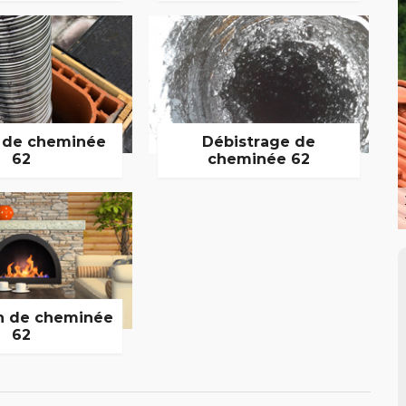
 de cheminée
Débistrage de
62
cheminée 62
n de cheminée
62