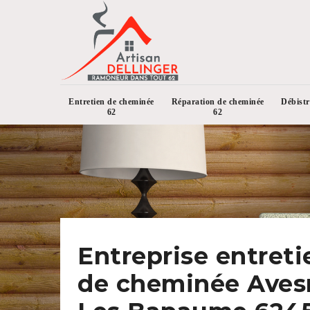
Entretien de cheminée
Réparation de cheminée
Débist
62
62
Entreprise entreti
de cheminée Aves