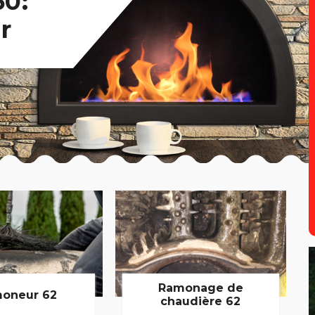
0:
r
Ramonage de
oneur 62
chaudière 62