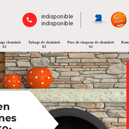
indisponible
indisponible
rage cheminée
Tubage de cheminée
Pose de chapeau de cheminée
Ramo
62
62
62
en
nes