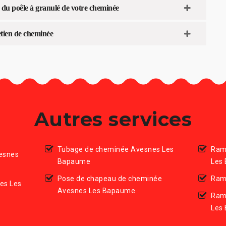
u poêle à granulé de votre cheminée
tien de cheminée
Autres services
Tubage de cheminée Avesnes Les
Ram
esnes
Bapaume
Les
Pose de chapeau de cheminée
Ram
es Les
Avesnes Les Bapaume
Ram
Les