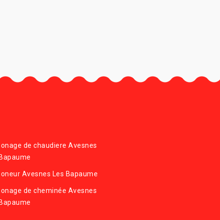
onage de chaudiere Avesnes
 Bapaume
oneur Avesnes Les Bapaume
onage de cheminée Avesnes
 Bapaume