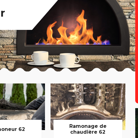
r
Ramonage de
oneur 62
chaudière 62