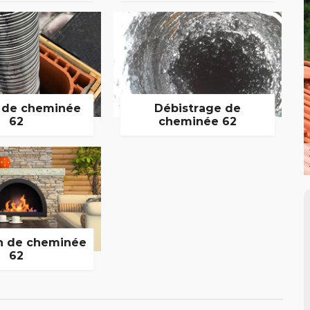
 de cheminée
Débistrage de
62
cheminée 62
n de cheminée
62