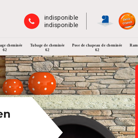
indisponible
indisponible
rage cheminée
Tubage de cheminée
Pose de chapeau de cheminée
Ramo
62
62
62
en