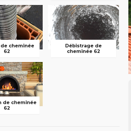
 de cheminée
Débistrage de
62
cheminée 62
n de cheminée
62