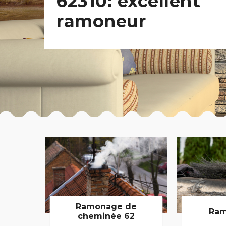
62310: excellent
ramoneur
Ramonage de
Ram
cheminée 62