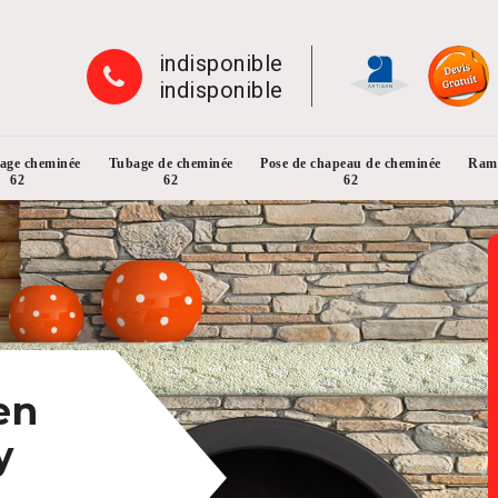
indisponible
indisponible
rage cheminée
Tubage de cheminée
Pose de chapeau de cheminée
Ramo
62
62
62
en
y