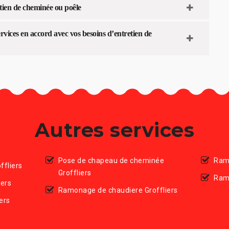
tien de cheminée ou poêle
ervices en accord avec vos besoins d’entretien de
Autres services
Pose de chapeau de cheminée
Ramo
ffliers
Groffliers
Ram
iers
Ramonage de chaudiere Groffliers
ers