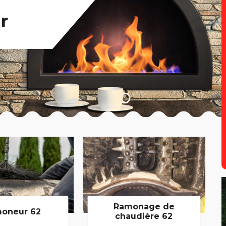
r
Ramonage de
oneur 62
chaudière 62