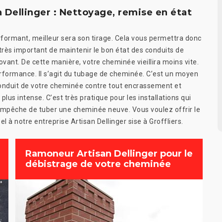
 Dellinger : Nettoyage, remise en état
formant, meilleur sera son tirage. Cela vous permettra donc
très important de maintenir le bon état des conduits de
vant. De cette manière, votre cheminée vieillira moins vite.
erformance. Il s’agit du tubage de cheminée. C’est un moyen
conduit de votre cheminée contre tout encrassement et
lus intense. C’est très pratique pour les installations qui
 empêche de tuber une cheminée neuve. Vous voulez offrir le
l à notre entreprise Artisan Dellinger sise à Groffliers.
Ramoneur Artisan Dellinger pour le
débistrage de votre cheminée