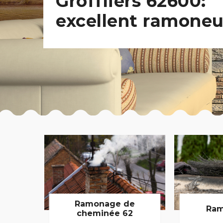
Groffliers 62600:
excellent ramoneu
Ramonage de
Ram
cheminée 62