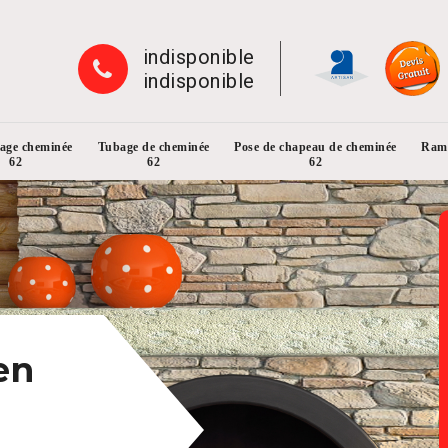
indisponible
indisponible
rage cheminée
Tubage de cheminée
Pose de chapeau de cheminée
Ramo
62
62
62
en