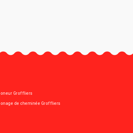
neur Groffliers
onage de cheminée Groffliers