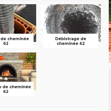
 de cheminée
Débistrage de
62
cheminée 62
n de cheminée
62