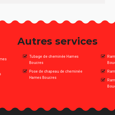
Autres services
Tubage de cheminée Hames
Ram
ames
Boucres
Bou
Pose de chapeau de cheminée
Ram
s
Hames Boucres
Ram
Bou