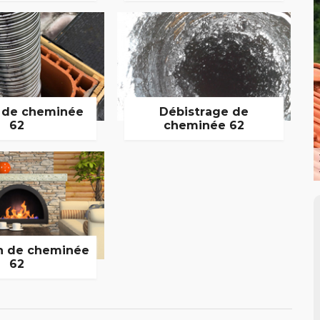
 de cheminée
Débistrage de
62
cheminée 62
n de cheminée
62