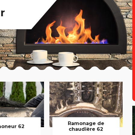
r
Ramonage de
oneur 62
chaudière 62