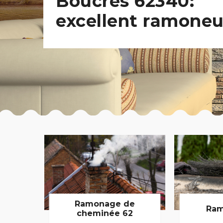
Boucres 62340:
excellent ramoneu
Ramonage de
Ram
cheminée 62