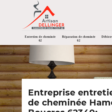
Entretien de cheminée
Réparation de cheminée
Débist
62
62
Entreprise entreti
de cheminée Ham