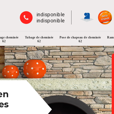
indisponible
indisponible
rage cheminée
Tubage de cheminée
Pose de chapeau de cheminée
Ramo
62
62
62
en
es