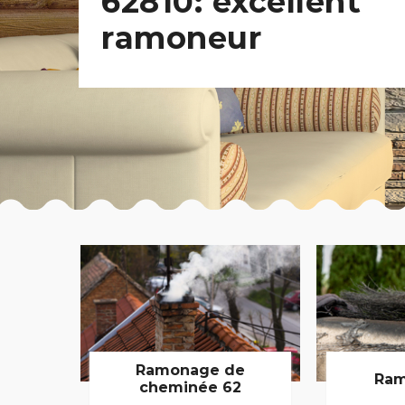
62810: excellent
ramoneur
Ramonage de
Ram
cheminée 62