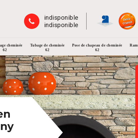
indisponible
indisponible
rage cheminée
Tubage de cheminée
Pose de chapeau de cheminée
Ramo
62
62
62
en
gny