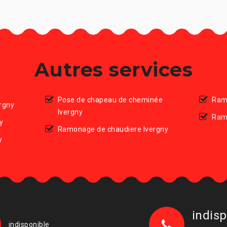
Autres services
Pose de chapeau de cheminée
Ram
rgny
Ivergny
Ram
y
Ramonage de chaudiere Ivergny
y
indisp
indisponible