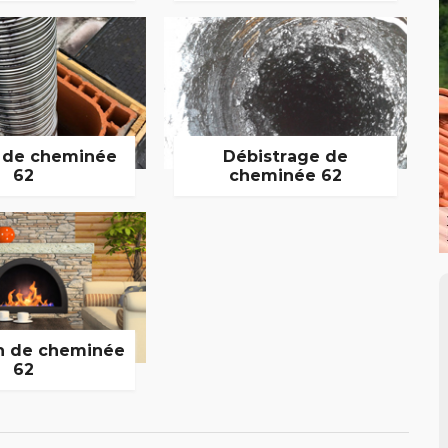
 de cheminée
Débistrage de
62
cheminée 62
n de cheminée
62