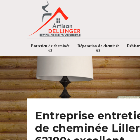
Entretien de cheminée
Réparation de cheminée
Débist
62
62
Entreprise entreti
de cheminée Liller