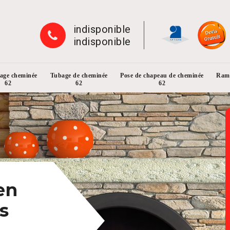
indisponible
indisponible
rage cheminée
Tubage de cheminée
Pose de chapeau de cheminée
Ramo
62
62
62
en
s