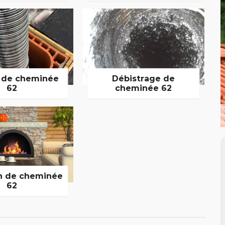
 de cheminée
Débistrage de
62
cheminée 62
n de cheminée
62