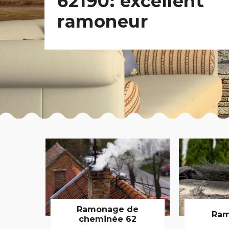
62190: excellent
ramoneur
Ramonage de
Ram
cheminée 62