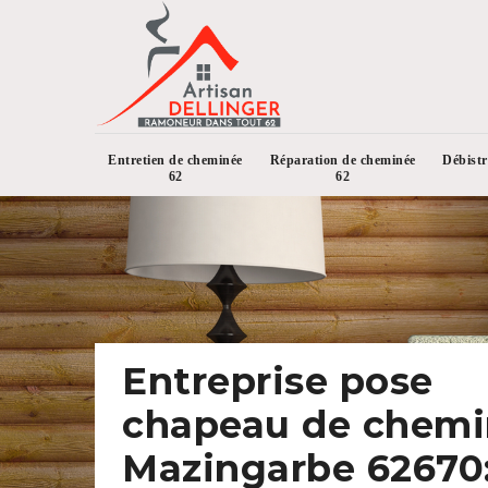
Entretien de cheminée
Réparation de cheminée
Débist
62
62
Entreprise pose
chapeau de chem
Mazingarbe 62670