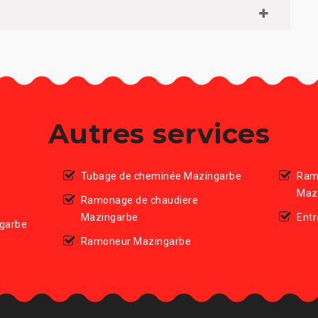
Autres services
Tubage de cheminée Mazingarbe
Ram
Maz
Ramonage de chaudiere
Mazingarbe
Ent
garbe
Ramoneur Mazingarbe