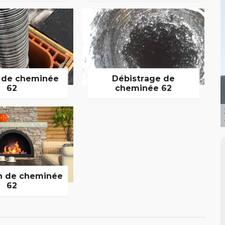
 de cheminée
Débistrage de
62
cheminée 62
n de cheminée
62