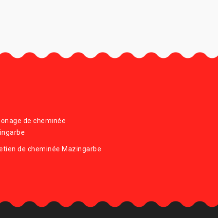
onage de cheminée
ingarbe
retien de cheminée Mazingarbe