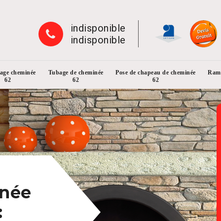
indisponible
indisponible
rage cheminée
Tubage de cheminée
Pose de chapeau de cheminée
Ramo
62
62
62
inée
: