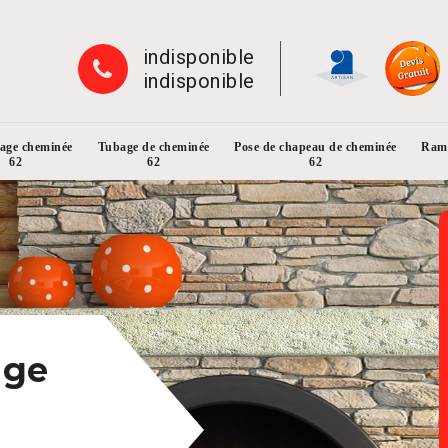
indisponible
indisponible
rage cheminée
Tubage de cheminée
Pose de chapeau de cheminée
Ramo
62
62
62
age