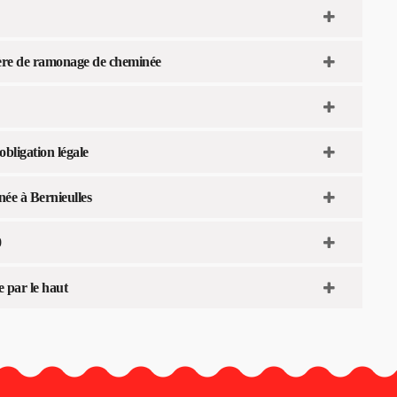
tière de ramonage de cheminée
bligation légale
ée à Bernieulles
0
 par le haut