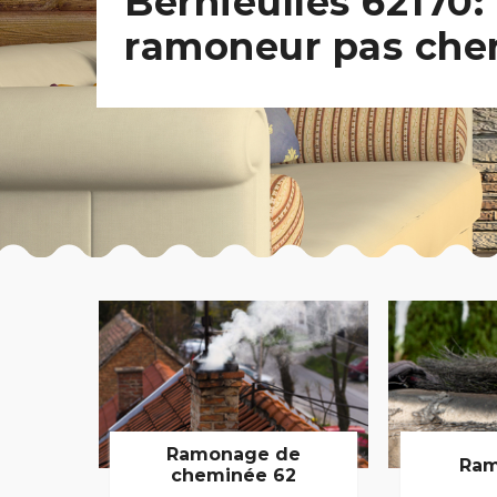
Bernieulles 62170:
ramoneur pas che
Ramonage de
Ram
cheminée 62