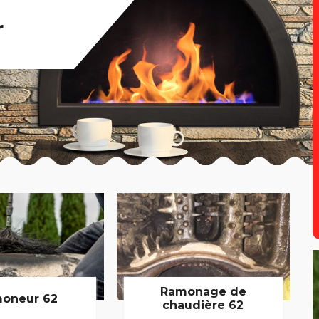
r
Ramonage de
oneur 62
chaudière 62