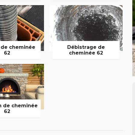
 de cheminée
Débistrage de
62
cheminée 62
n de cheminée
62