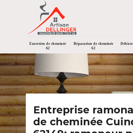
Entretien de cheminée
Réparation de cheminée
Débist
62
62
Entreprise ramon
de cheminée Cuin