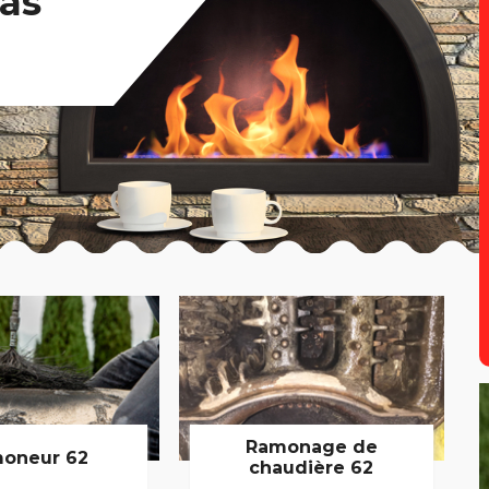
as
Ramonage de
oneur 62
chaudière 62