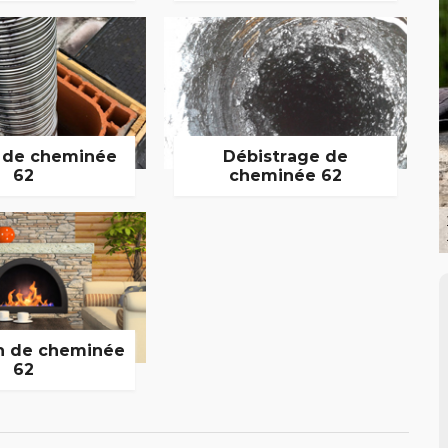
 de cheminée
Débistrage de
62
cheminée 62
n de cheminée
62