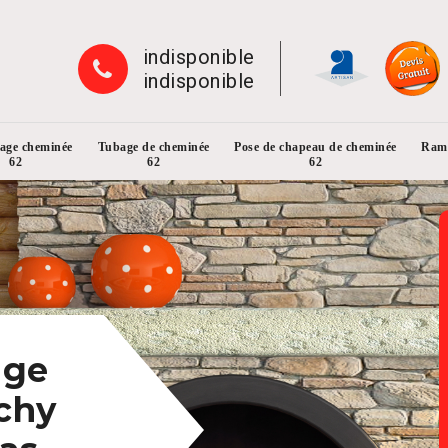
indisponible
indisponible
rage cheminée
Tubage de cheminée
Pose de chapeau de cheminée
Ramo
62
62
62
age
chy