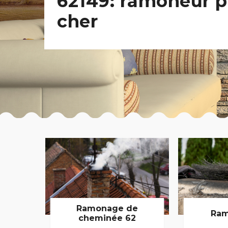
62149: ramoneur p
cher
Ramonage de
Ram
cheminée 62