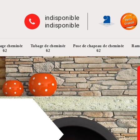
indisponible
indisponible
rage cheminée
Tubage de cheminée
Pose de chapeau de cheminée
Ramo
62
62
62