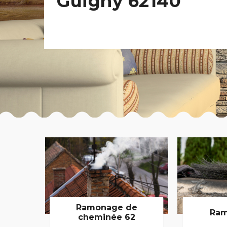
Guigny 62140
Ramonage de
Ram
cheminée 62