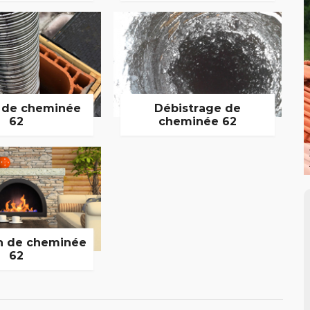
 de cheminée
Débistrage de
62
cheminée 62
n de cheminée
62