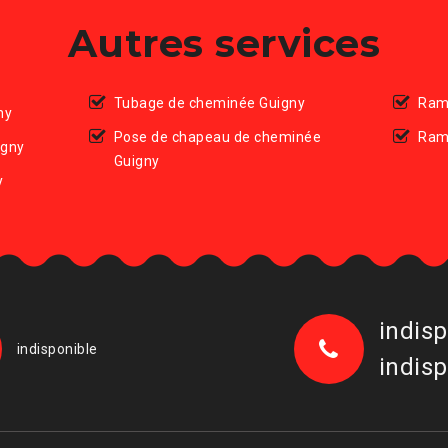
Autres services
Tubage de cheminée Guigny
Ram
ny
Pose de chapeau de cheminée
Ram
igny
Guigny
y
indisp
indisponible
indisp