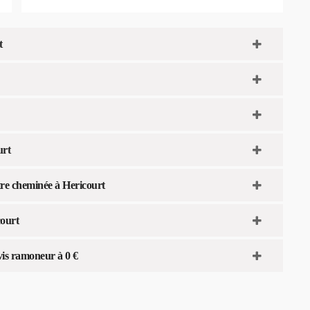
t
urt
re cheminée à Hericourt
court
vis ramoneur à 0 €