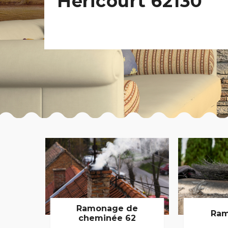
Hericourt 62130
Ramonage de
Ram
cheminée 62