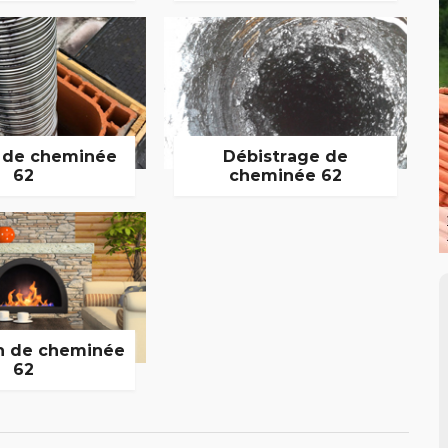
 de cheminée
Débistrage de
62
cheminée 62
n de cheminée
62