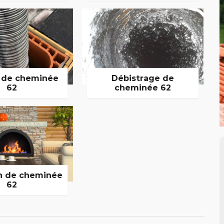
 de cheminée
Débistrage de
62
cheminée 62
n de cheminée
62