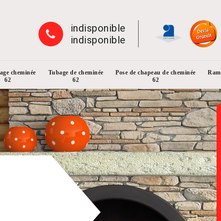
indisponible
indisponible
rage cheminée
Tubage de cheminée
Pose de chapeau de cheminée
Ramo
62
62
62