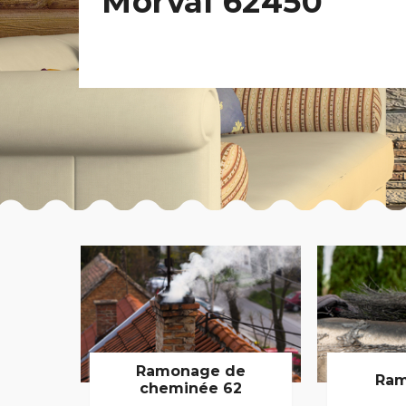
Morval 62450
Ramonage de
Ram
cheminée 62