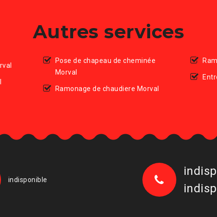
Autres services
Pose de chapeau de cheminée
Ram
rval
Morval
Entr
l
Ramonage de chaudiere Morval
l
indisp
indisponible
indisp