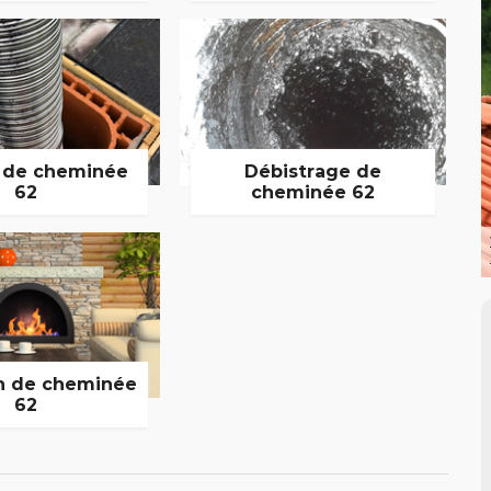
 de cheminée
Débistrage de
62
cheminée 62
n de cheminée
62