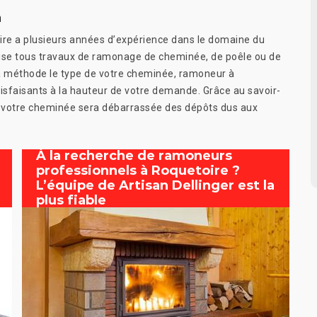
n
ire a plusieurs années d’expérience dans le domaine du
se tous travaux de ramonage de cheminée, de poêle ou de
t la méthode le type de votre cheminée, ramoneur à
tisfaisants à la hauteur de votre demande. Grâce au savoir-
e, votre cheminée sera débarrassée des dépôts dus aux
À la recherche de ramoneurs
professionnels à Roquetoire ?
L’équipe de Artisan Dellinger est la
plus fiable