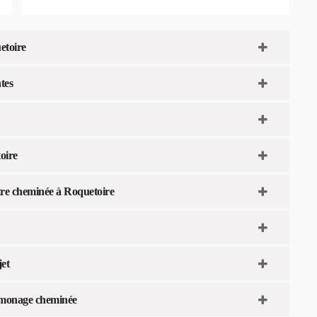
etoire
tes
oire
re cheminée à Roquetoire
jet
amonage cheminée