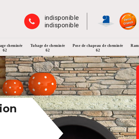
indisponible
indisponible
rage cheminée
Tubage de cheminée
Pose de chapeau de cheminée
Ramo
62
62
62
ion