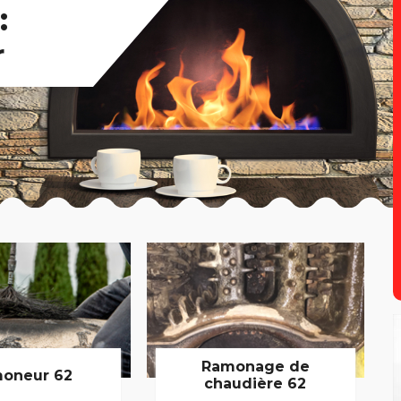
:
r
Ramonage de
oneur 62
chaudière 62