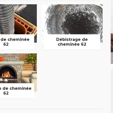
 de cheminée
Débistrage de
62
cheminée 62
n de cheminée
62