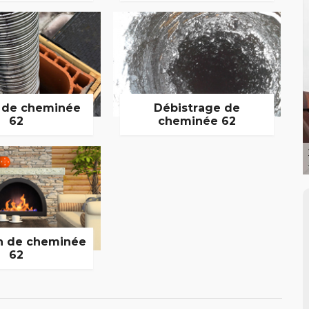
 de cheminée
Débistrage de
62
cheminée 62
n de cheminée
62