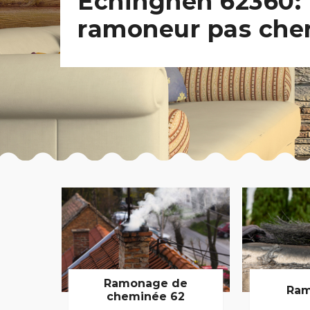
Echinghen 62360:
ramoneur pas che
Ramonage de
Ram
cheminée 62