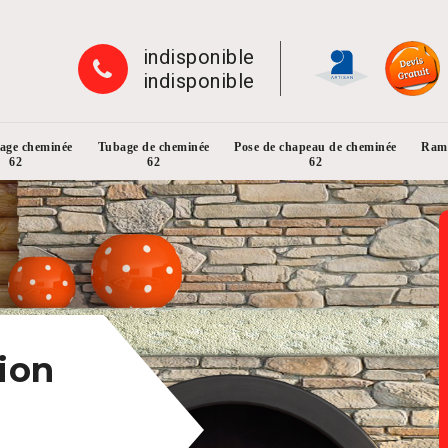
indisponible
indisponible
rage cheminée
Tubage de cheminée
Pose de chapeau de cheminée
Ramo
62
62
62
ion