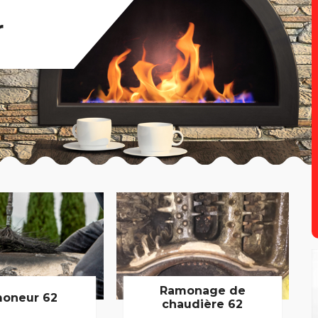
r
Ramonage de
oneur 62
chaudière 62