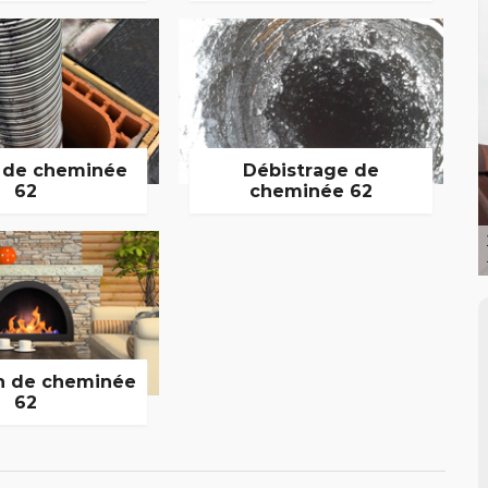
 de cheminée
Débistrage de
62
cheminée 62
n de cheminée
62