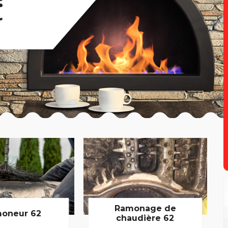
:
r
Ramonage de
oneur 62
chaudière 62