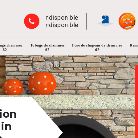
indisponible
indisponible
rage cheminée
Tubage de cheminée
Pose de chapeau de cheminée
Ramo
62
62
62
ion
in