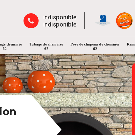
indisponible
indisponible
rage cheminée
Tubage de cheminée
Pose de chapeau de cheminée
Ramo
62
62
62
ion