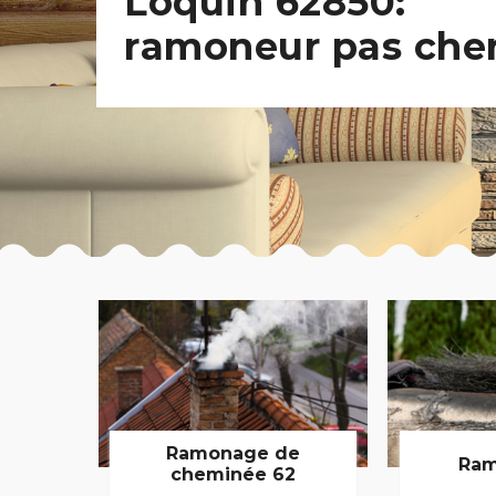
Loquin 62850:
ramoneur pas che
Ramonage de
Ram
cheminée 62