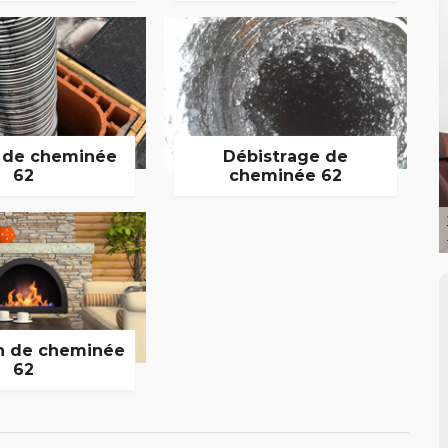
 de cheminée
Débistrage de
62
cheminée 62
n de cheminée
62