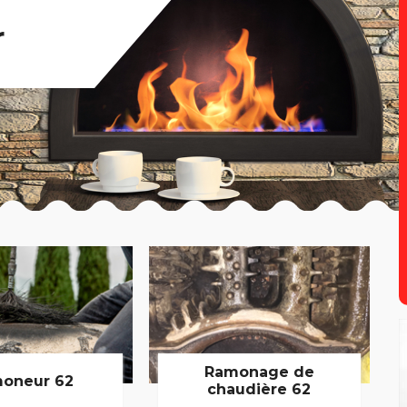
r
Ramonage de
oneur 62
chaudière 62