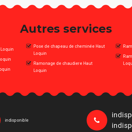
Autres services
Pose de chapeau de cheminée Haut
Ram
 Loquin
Loquin
Ram
Loquin
Ramonage de chaudiere Haut
Loq
oquin
Loquin
indisp
indisponible
indisp