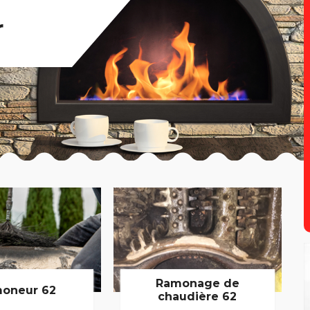
r
Ramonage de
oneur 62
chaudière 62