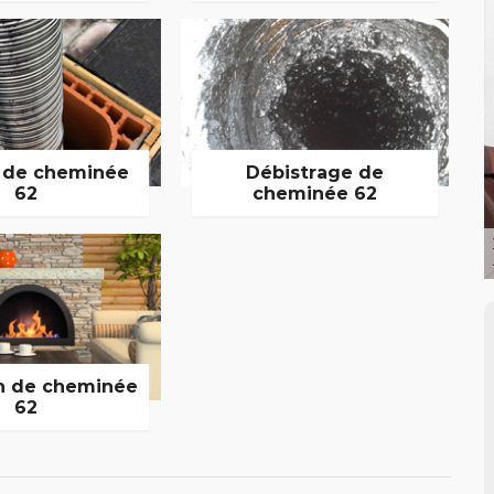
 de cheminée
Débistrage de
62
cheminée 62
n de cheminée
62