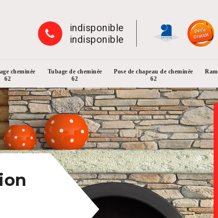
indisponible
indisponible
rage cheminée
Tubage de cheminée
Pose de chapeau de cheminée
Ramo
62
62
62
ion