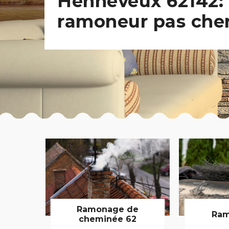
Henneveux 62142:
ramoneur pas che
Ramonage de
Ram
cheminée 62