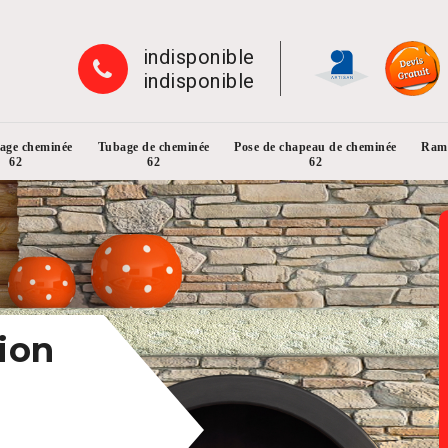
indisponible
indisponible
rage cheminée
Tubage de cheminée
Pose de chapeau de cheminée
Ramo
62
62
62
ion