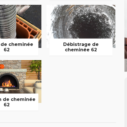
 de cheminée
Débistrage de
62
cheminée 62
n de cheminée
62