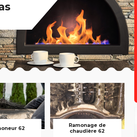
as
Ramonage de
oneur 62
chaudière 62