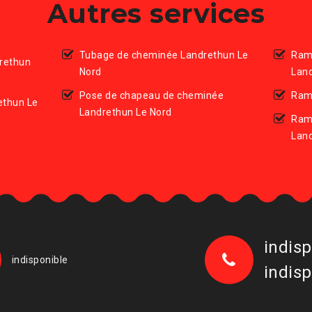
Autres services
Tubage de cheminée Landrethun Le
Ram
rethun
Nord
Land
Pose de chapeau de cheminée
Ram
ethun Le
Landrethun Le Nord
Ram
Land
indisp
indisponible
indisp