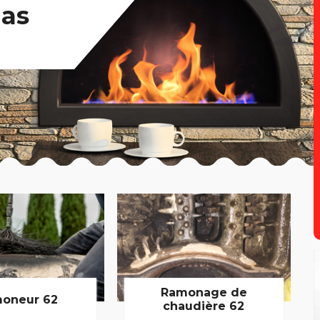
pas
Ramonage de
oneur 62
chaudière 62