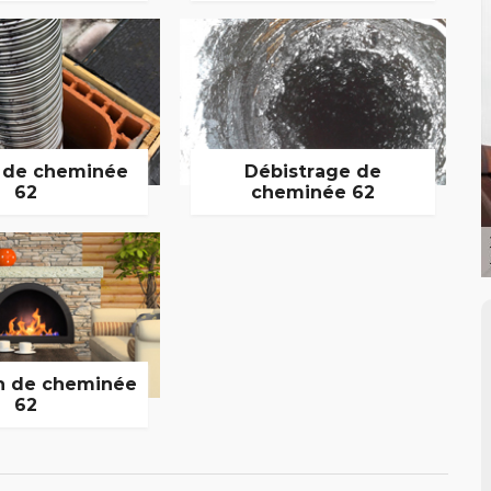
 de cheminée
Débistrage de
62
cheminée 62
n de cheminée
62