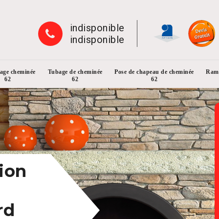
indisponible
indisponible
rage cheminée
Tubage de cheminée
Pose de chapeau de cheminée
Ramo
62
62
62
ion
rd