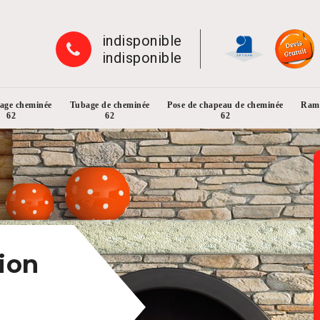
indisponible
indisponible
rage cheminée
Tubage de cheminée
Pose de chapeau de cheminée
Ramo
62
62
62
ion