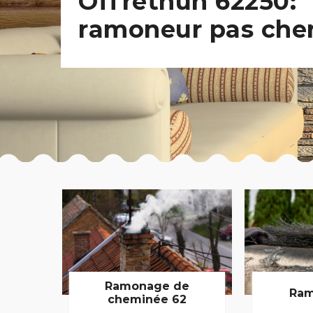
Offrethun 62250:
ramoneur pas che
Ramonage de
Ram
cheminée 62