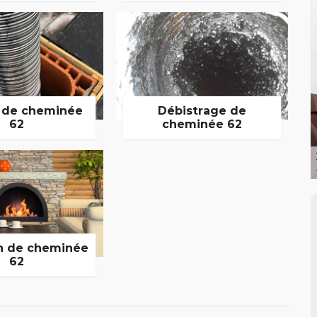
 de cheminée
Débistrage de
62
cheminée 62
n de cheminée
62