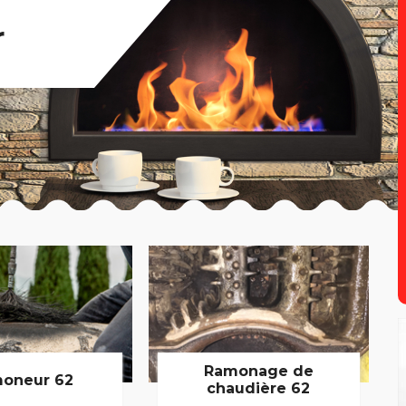
r
Ramonage de
oneur 62
chaudière 62