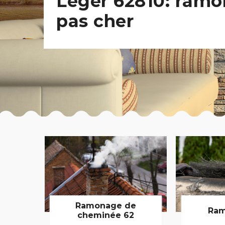
Leger 62810: ramo
pas cher
Ramonage de
Ram
cheminée 62