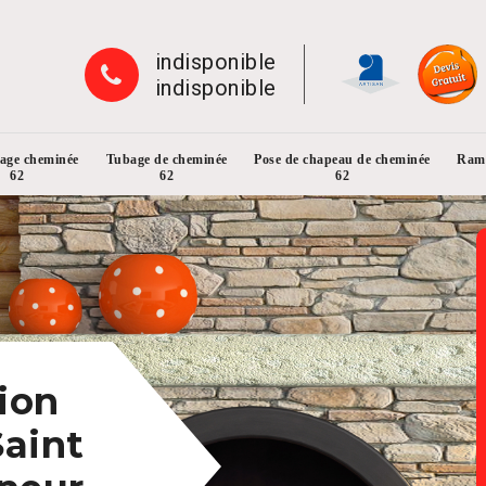
indisponible
indisponible
rage cheminée
Tubage de cheminée
Pose de chapeau de cheminée
Ramo
62
62
62
ion
aint