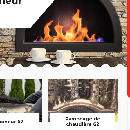
neur
Ramonage de
oneur 62
chaudière 62