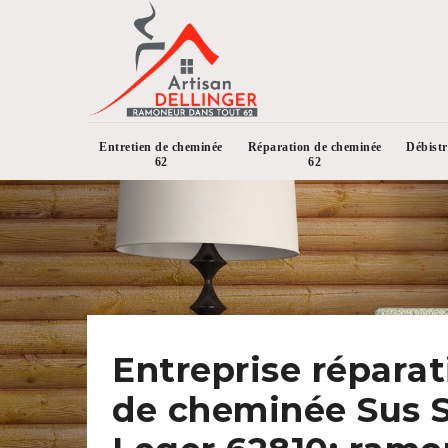
Entretien de cheminée
Réparation de cheminée
Débist
62
62
Entreprise réparat
de cheminée Sus S