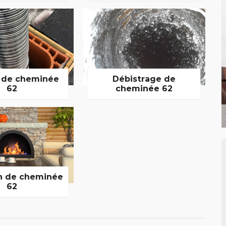
 de cheminée
Débistrage de
62
cheminée 62
n de cheminée
62