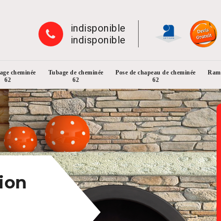
indisponible
indisponible
rage cheminée
Tubage de cheminée
Pose de chapeau de cheminée
Ramo
62
62
62
ion