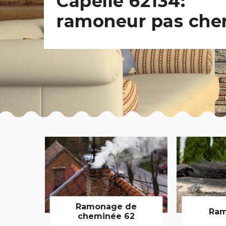
Capelle 62134:
ramoneur pas che
Ramonage de
Ram
cheminée 62