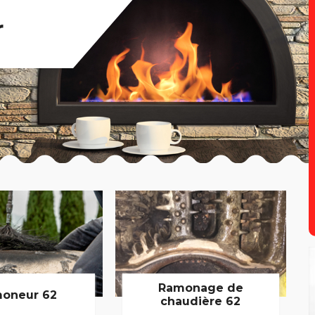
r
Ramonage de
oneur 62
chaudière 62