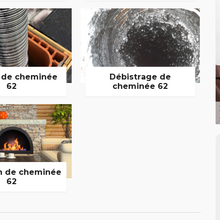
 de cheminée
Débistrage de
62
cheminée 62
n de cheminée
62