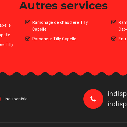
Autres services
Ramonage de chaudiere Tilly
Ram
apelle
Capelle
Cape
apelle
Ramoneur Tilly Capelle
Entr
e Tilly
indisp
indisponible
indisp