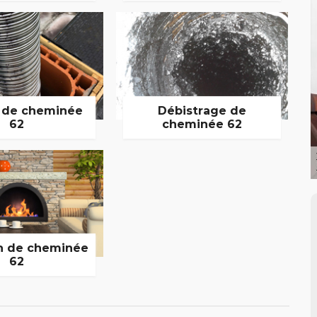
 de cheminée
Débistrage de
62
cheminée 62
n de cheminée
62