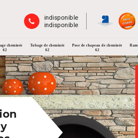
indisponible
indisponible
rage cheminée
Tubage de cheminée
Pose de chapeau de cheminée
Ramo
62
62
62
ion
ly