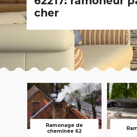
62217: ramoneur p
cher
Ramonage de
Ram
cheminée 62