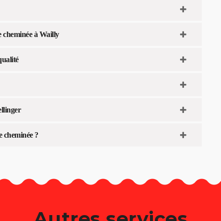
e cheminée à Wailly
ualité
llinger
e cheminée ?
Autres services