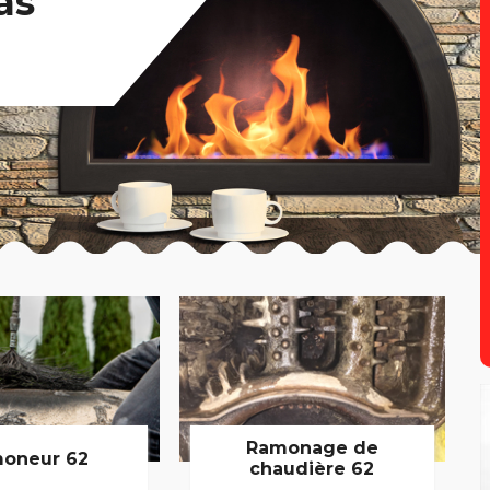
as
Ramonage de
oneur 62
chaudière 62