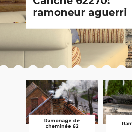
Canche 62270:
ramoneur aguerri
Ramonage de
Ram
cheminée 62