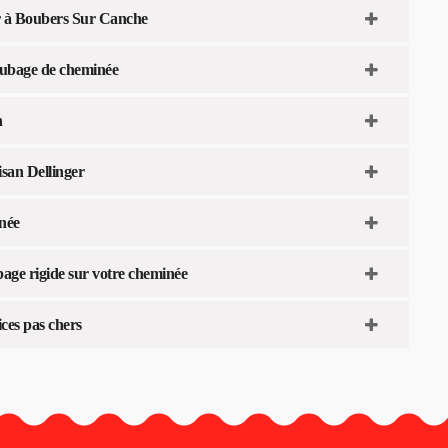
ur à Boubers Sur Canche
tubage de cheminée
n
isan Dellinger
inée
ge rigide sur votre cheminée
ices pas chers