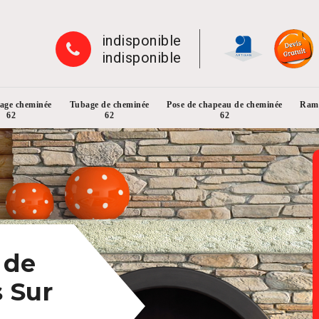
indisponible
indisponible
rage cheminée
Tubage de cheminée
Pose de chapeau de cheminée
Ramo
62
62
62
 de
 Sur