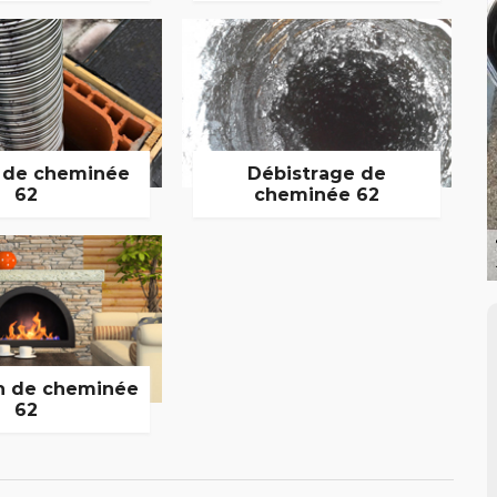
 de cheminée
Débistrage de
62
cheminée 62
n de cheminée
62