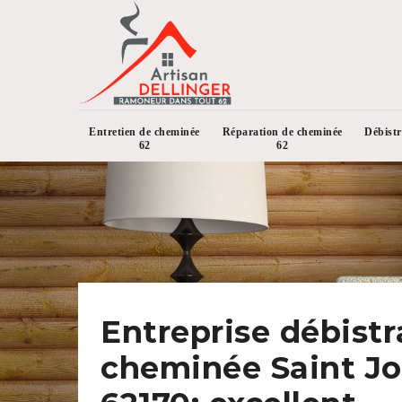
Entretien de cheminée
Réparation de cheminée
Débist
62
62
Entreprise débist
cheminée Saint Jo