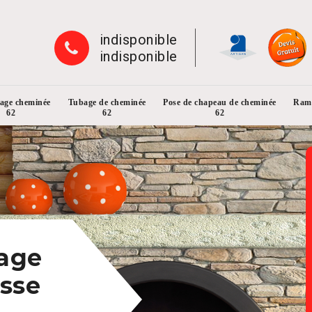
indisponible
indisponible
rage cheminée
Tubage de cheminée
Pose de chapeau de cheminée
Ramo
62
62
62
rage
sse