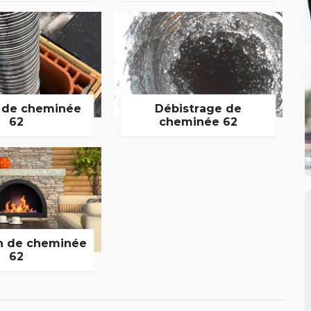
 de cheminée
Débistrage de
62
cheminée 62
n de cheminée
62