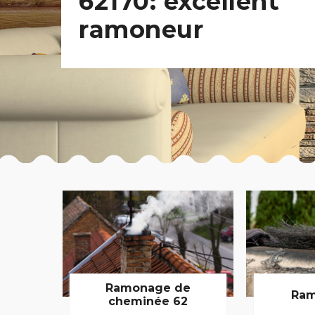
62170: excellent
ramoneur
Ramonage de
Ram
cheminée 62