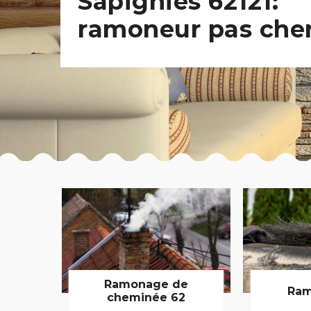
Sapignies 62121:
ramoneur pas che
Ramonage de
Ram
cheminée 62