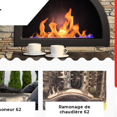
r
Ramonage de
oneur 62
chaudière 62