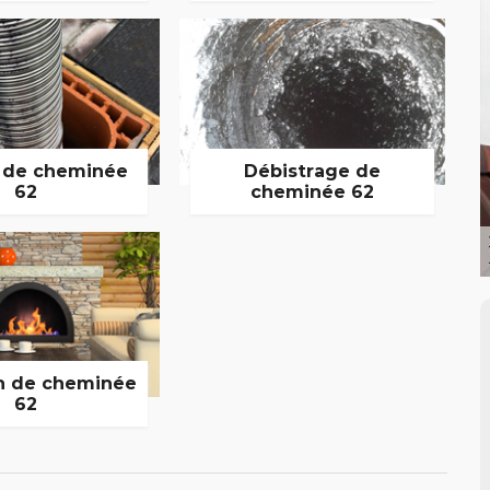
 de cheminée
Débistrage de
62
cheminée 62
n de cheminée
62