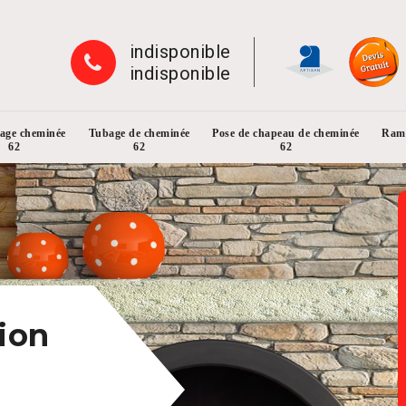
indisponible
indisponible
rage cheminée
Tubage de cheminée
Pose de chapeau de cheminée
Ramo
62
62
62
ion